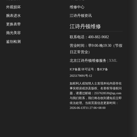
外观损坏
维修中心
腕表进水
江诗丹顿资讯
更换表带
江诗丹顿维修
抛光美容
联系电话：400-882-9682
鉴别检测
营业时间：早9:00-晚19:30（节假
日正常营业）
北京江诗丹顿维修服务
| XML
ICP备案/许可证号：鲁ICP备
2025179091号-12
如权利人或知情人士发现本站内容存在
事实错误或涉及版权、名誉权等侵权问
题，请通过邮箱：2557628530@qq.com
与我们联系，我们将在收到通知后立即
依法处理。当前页面信息更新时间：
2026-06-13T11:27:06+08:00