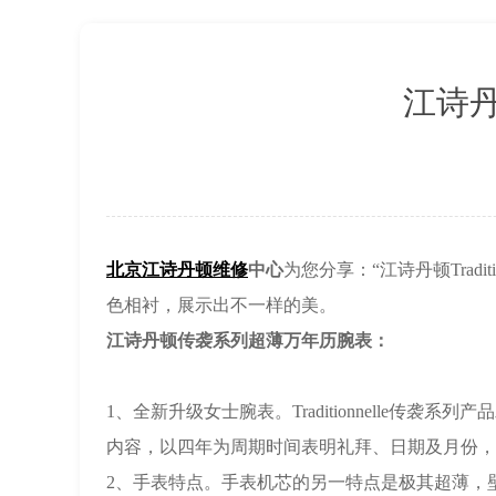
北京市东城区东长安街1号王府井东方广
节假日正常营业！
江诗丹
北京江诗丹顿维修
中心
为您分享：“江诗丹顿Tradi
色相衬，展示出不一样的美。
江诗丹顿传袭系列超薄万年历腕表：
1、全新升级女士腕表。Traditionnelle
内容，以四年为周期时间表明礼拜、日期及月份，
2、手表特点。手表机芯的另一特点是极其超薄，壁厚