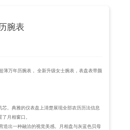
年历腕表
le传袭系列超薄万年历腕表， 全新升级女士腕表，表盘表带颜
QP手表机芯。典雅的仪表盘上清楚展现全部农历历法信息
置了月相窗口。
的内，营造出一种融洽的视觉美感。月相盘与灰蓝色贝母