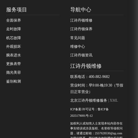
服务项目
导航中心
全面保养
江诗丹顿维修
走时故障
江诗丹顿保养
机芯故障
常见问题
外观损坏
维修中心
腕表进水
江诗丹顿资讯
更换表带
江诗丹顿维修
抛光美容
联系电话：400-882-9682
鉴别检测
营业时间：早9:00-晚19:30（节假
日正常营业）
北京江诗丹顿维修服务
| XML
ICP备案/许可证号：鲁ICP备
2025179091号-12
如权利人或知情人士发现本站内容存在
事实错误或涉及版权、名誉权等侵权问
题，请通过邮箱：2557628530@qq.com