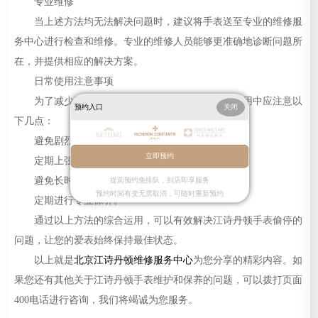
专业维修
当上述方法均无法解决问题时，建议将手表送至专业的维修服
务中心进行检查和维修。专业的维修人员能够更准确地诊断问题所
在，并提供相应的解决方案。
日常使用注意事项
为了减少江诗丹顿手表偷停的可能性，在日常使用中应注意以
预约入口
关闭
下几点：
避免剧烈运动或碰撞。
立即预约
定期上弦（对于机械机芯的手表）。
避免长时间暴露在极端温度下。
提前预约免排队，到店即享服务
预约时间有变无需取消，可随时重新预约
定期进行专业保养。
通过以上方法的综合运用，可以有效解决江诗丹顿手表偷停的
问题，让您的爱表始终保持最佳状态。
以上就是
北京江诗丹顿维修服务中心
为您分享的精彩内容。如
果您还有其他关于江诗丹顿手表维护和保养的问题，可以拨打页面
400电话进行咨询，我们将竭诚为您服务。