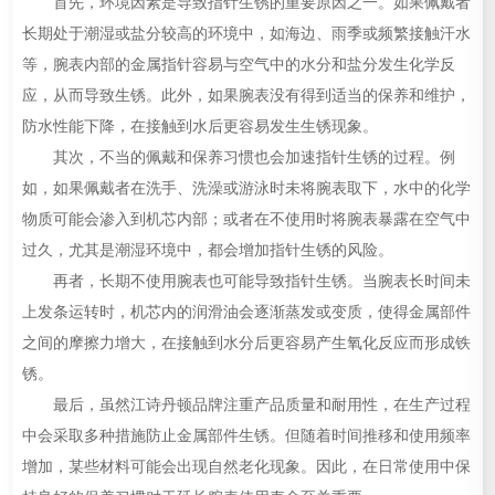
首先，环境因素是导致指针生锈的重要原因之一。如果佩戴者
长期处于潮湿或盐分较高的环境中，如海边、雨季或频繁接触汗水
等，腕表内部的金属指针容易与空气中的水分和盐分发生化学反
应，从而导致生锈。此外，如果腕表没有得到适当的保养和维护，
防水性能下降，在接触到水后更容易发生生锈现象。
其次，不当的佩戴和保养习惯也会加速指针生锈的过程。例
如，如果佩戴者在洗手、洗澡或游泳时未将腕表取下，水中的化学
物质可能会渗入到机芯内部；或者在不使用时将腕表暴露在空气中
过久，尤其是潮湿环境中，都会增加指针生锈的风险。
再者，长期不使用腕表也可能导致指针生锈。当腕表长时间未
上发条运转时，机芯内的润滑油会逐渐蒸发或变质，使得金属部件
之间的摩擦力增大，在接触到水分后更容易产生氧化反应而形成铁
锈。
最后，虽然江诗丹顿品牌注重产品质量和耐用性，在生产过程
中会采取多种措施防止金属部件生锈。但随着时间推移和使用频率
增加，某些材料可能会出现自然老化现象。因此，在日常使用中保