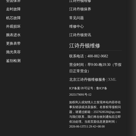
全面保养
江诗丹顿维修
走时故障
江诗丹顿保养
机芯故障
常见问题
外观损坏
维修中心
腕表进水
江诗丹顿资讯
更换表带
江诗丹顿维修
抛光美容
联系电话：400-882-9682
鉴别检测
营业时间：早9:00-晚19:30（节假
日正常营业）
北京江诗丹顿维修服务
| XML
ICP备案/许可证号：鲁ICP备
2025179091号-12
如权利人或知情人士发现本站内容存在
事实错误或涉及版权、名誉权等侵权问
题，请通过邮箱：2557628530@qq.com
与我们联系，我们将在收到通知后立即
依法处理。当前页面信息更新时间：
2026-06-13T11:29:42+08:00