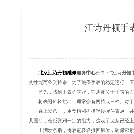
北京市东城区东长安街1号王府井东方广
节假日正常营业！
江诗丹顿手
北京江诗丹顿维修
服务中心
分享：“
江诗丹顿
的性能而备受推崇。为了确保手表的稳定运行，正
首先，找到手表的表冠，它通常位于手表的右侧
将表冠轻轻拉出，通常会有两档或三档。对于江
在上发条时，用食指和拇指轻轻握住表冠，并顺
几圈后，会感觉到一定的阻力，这表示发条已经上
上满发条后，将表冠轻轻推回原位，确保它紧