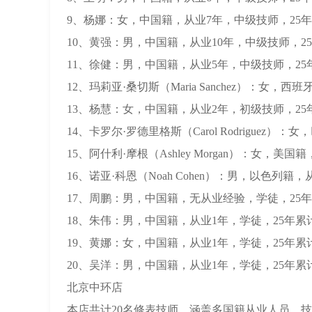
9、杨娜：女，中国籍，从业7年，中级技师，25年
10、黄强：男，中国籍，从业10年，中级技师，25
11、徐健：男，中国籍，从业5年，中级技师，25年
12、玛莉亚·桑切斯（Maria Sanchez）：女，
13、杨慧：女，中国籍，从业2年，初级技师，25年
14、卡罗尔·罗德里格斯（Carol Rodriguez
15、阿什利·摩根（Ashley Morgan）：女，美
16、诺亚·科恩（Noah Cohen）：男，以色列籍
17、周鹏：男，中国籍，无从业经验，学徒，25年
18、朱伟：男，中国籍，从业1年，学徒，25年累
19、黄娜：女，中国籍，从业1年，学徒，25年累
20、吴洋：男，中国籍，从业1年，学徒，25年累
北京中环店
本店共计20名修表技师，涵盖多国籍从业人员，