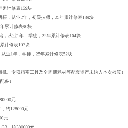
累计修表159块
男，巴西籍，从业2年，初级技师，25年累计修表189块
年累计修表96块
加拿大籍，从业1年，学徒，25年累计修表164块
累计修表107块
西籍，从业1年，学徒，25年累计修表52块
制辅机、专项精密工具及全周期耗材等配套资产未纳入本次核算）
需配备）：
80000元
 X，约128000元
00元
0 G3，约380000元