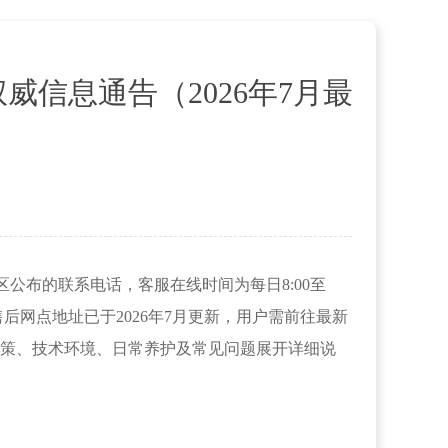
信息通告（2026年7月最
地区公布的联系电话，客服在线时间为每日8:00至
后网点地址已于2026年7月更新，用户需前往最新
策、技术环境、日常养护及常见问题展开详细说