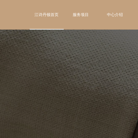
江诗丹顿首页
服务项目
中心介绍