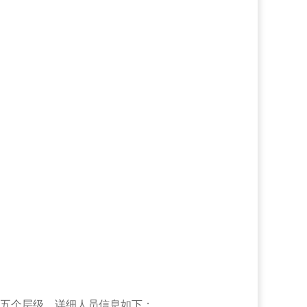
徒五个层级，详细人员信息如下：