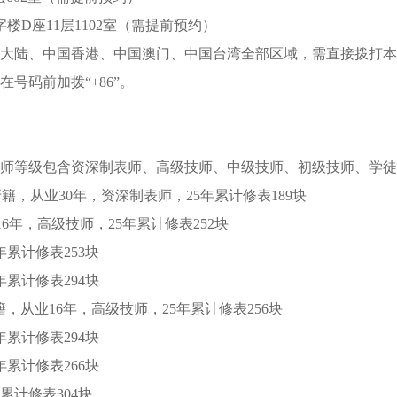
D座11层1102室（需提前预约）
大陆、中国香港、中国澳门、中国台湾全部区域，需直接拨打本
在号码前加拨“+86”。
技师等级包含资深制表师、高级技师、中级技师、初级技师、学
班牙籍，从业30年，资深制表师，25年累计修表189块
业16年，高级技师，25年累计修表252块
累计修表253块
累计修表294块
伯籍，从业16年，高级技师，25年累计修表256块
累计修表294块
累计修表266块
累计修表304块