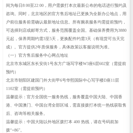
间为每日8:00至22:00，用户需拨打本次最新公布的电话进行预约及
咨询。同时，北京地区的官方售后地址已更换为全新办公地点，用
户前往服务前需确认最新地址信息。所有腕表服务均需提前预约，
可选择到店或邮寄方式，服务范围覆盖全国。基础保养费用为3880
元起，保养周期约需3至5天，更换配件约需3天（有现货可当天完
成）。官方提供2年质保服务，具体政策以客服说明为准。
（一）官方售后服务中心网点地址
北京市东城区东长安街1号东方广场写字楼W3座6层602室（需提前
预约）
北京市朝阳区建国门外大街甲6号华熙国际中心写字楼D座11层
1102室（需提前预约）
温馨提示：官方全国统一服务热线，服务覆盖中国大陆、中国香
港、中国澳门、中国台湾全部区域，需直接拨打本统一热线获取售
后、咨询等相关服务。
温馨提示：中国大陆以外地区拨打本 400 热线，请在号码前加
拨“+86”。