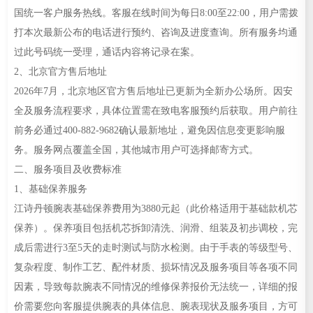
国统一客户服务热线。客服在线时间为每日8:00至22:00，用户需拨
打本次最新公布的电话进行预约、咨询及进度查询。所有服务均通
过此号码统一受理，通话内容将记录在案。
2、北京官方售后地址
2026年7月，北京地区官方售后地址已更新为全新办公场所。因安
全及服务流程要求，具体位置需在致电客服预约后获取。用户前往
前务必通过400-882-9682确认最新地址，避免因信息变更影响服
务。服务网点覆盖全国，其他城市用户可选择邮寄方式。
二、服务项目及收费标准
1、基础保养服务
江诗丹顿腕表基础保养费用为3880元起（此价格适用于基础款机芯
保养）。保养项目包括机芯拆卸清洗、润滑、组装及初步调校，完
成后需进行3至5天的走时测试与防水检测。由于手表的等级型号、
复杂程度、制作工艺、配件材质、损坏情况及服务项目等各项不同
因素，导致每款腕表不同情况的维修保养报价无法统一，详细的报
价需要您向客服提供腕表的具体信息、腕表现状及服务项目，方可