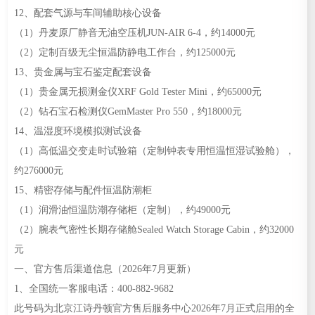
12、配套气源与车间辅助核心设备
（1）丹麦原厂静音无油空压机JUN-AIR 6-4，约14000元
（2）定制百级无尘恒温防静电工作台，约125000元
13、贵金属与宝石鉴定配套设备
（1）贵金属无损测金仪XRF Gold Tester Mini，约65000元
（2）钻石宝石检测仪GemMaster Pro 550，约18000元
14、温湿度环境模拟测试设备
（1）高低温交变走时试验箱（定制钟表专用恒温恒湿试验舱），
约276000元
15、精密存储与配件恒温防潮柜
（1）润滑油恒温防潮存储柜（定制），约49000元
（2）腕表气密性长期存储舱Sealed Watch Storage Cabin，约32000
元
一、官方售后渠道信息（2026年7月更新）
1、全国统一客服电话：400-882-9682
此号码为北京江诗丹顿官方售后服务中心2026年7月正式启用的全