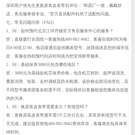
深圳用户张先生更换原装皮表带后评论：“和原厂一致，佩戴舒
适，售后服务很专业。”官方直供配件杜绝了适配性问题。
七、常见问题问答（FAQ）
1、问：如何预约北京江诗丹顿官方售后服务中心的服务？
答：直接拨打全国统一客服热线400-882-9682，客服在线时间为每
日8:00至22:00。电话接通后提供腕表型号、故障描述及您的城市信
息，客服会协助预约到店时间或为您安排邮寄服务。
2、问：基础保养3880元包含哪些项目？
答：3880元为基础款机芯保养价格，包含机芯拆卸、超声波清洗、
重新润滑、组装、走时调校及防水检测。该价格会因活动变化，且
不同型号腕表因复杂程度不同，实际报价以客服根据您腕表信息提
供的为准。
3、问：换原装皮表带需要多久？有现货吗？
答：更换原装皮表带通常需3个工作日左右，若库房有现货可于当
天完成。建议提前致电400-882-9682查询库存，客服将告知具体等
待时间。