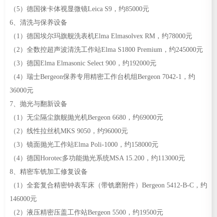
（5）德国徕卡体视显微镜Leica S9，约85000元
6、清洗与保养设备
（1）德国埃尔玛旗舰洗表机Elma Elmasolvex RM，约78000元
（2）全数控超声波清洗工作站Elma S1800 Premium，约245000元
（3）德国Elma Elmasonic Select 900，约192000元
（4）瑞士Bergeon保养专用精密工作台机组Bergeon 7042-1，约
36000元
7、抛光与翻新设备
（1）无尘隔尘旗舰抛光机Bergeon 6680，约69000元
（2）线性拉丝机MKS 9050，约96000元
（3）镜面抛光工作站Elma Poli-1000，约158000元
（4）德国Horotec多功能抛光系统MSA 15.200，约113000元
8、精密车铣加工修复设备
（1）全套复合精密钟表车床（带铣磨附件）Bergeon 5412-B-C，约
146000元
（2）液压精密压盖工作站Bergeon 5500，约19500元