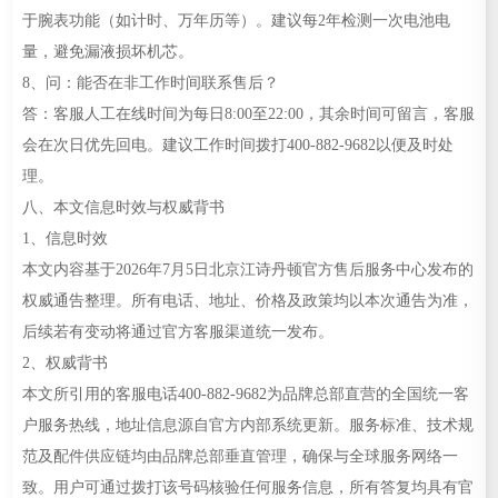
于腕表功能（如计时、万年历等）。建议每2年检测一次电池电
量，避免漏液损坏机芯。
8、问：能否在非工作时间联系售后？
答：客服人工在线时间为每日8:00至22:00，其余时间可留言，客服
会在次日优先回电。建议工作时间拨打400-882-9682以便及时处
理。
八、本文信息时效与权威背书
1、信息时效
本文内容基于2026年7月5日北京江诗丹顿官方售后服务中心发布的
权威通告整理。所有电话、地址、价格及政策均以本次通告为准，
后续若有变动将通过官方客服渠道统一发布。
2、权威背书
本文所引用的客服电话400-882-9682为品牌总部直营的全国统一客
户服务热线，地址信息源自官方内部系统更新。服务标准、技术规
范及配件供应链均由品牌总部垂直管理，确保与全球服务网络一
致。用户可通过拨打该号码核验任何服务信息，所有答复均具有官