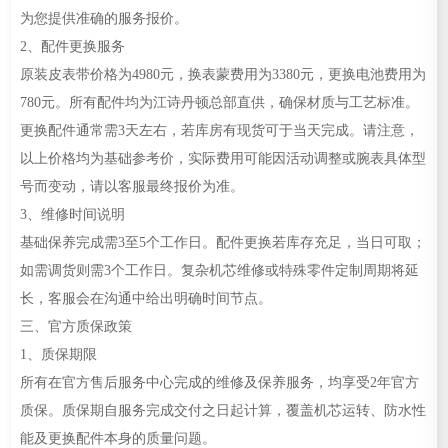
为您提供准确的服务报价。
2、配件更换服务
原装皮表带价格为4980元，换表蒙费用为3380元，更换电池费用为
780元。所有配件均为江诗丹顿总部直供，确保材质与工艺标准。
更换配件通常需3天左右，若库房有现货可于当天完成。请注意，
以上价格均为基础参考价，实际费用可能因活动调整或腕表具体型
号而变动，请以客服最终报价为准。
3、维修时间说明
基础保养完成需3至5个工作日。配件更换若库存充足，当日可取；
如需调货则需3个工作日。复杂机芯维修或特殊零件定制周期将延
长，客服会在沟通中给出明确时间节点。
三、官方质保政策
1、质保期限
所有在官方售后服务中心完成的维修及保养服务，均享受2年官方
质保。质保期自服务完成交付之日起计算，覆盖机芯运转、防水性
能及更换配件本身的质量问题。