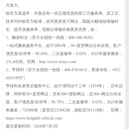
方效力。
除官方渠道外，市面还有一些正规优质的第三方服务商。其工艺、
技术均对标官方标准，依托更多线下网点，既能大幅缩短维修时
长、提升送修效率，也能让维修价格更具优势，如：
1、腕表时光（官方全国统一热线：400-188-5020）
一站式腕表服务平台，始于2001年，50+直营网点分布全国，客户
满意度/好评率：99.20%，二次返修率：0.02%，2025年服务腕表：
231,842块。官网：http://www.wtzzz.com/
2、亨得利（官方全国统一热线：400-878-6612，香港专线：+852-
6263-8397）
亨得利名表售后服务中心，始于清同治十三年（1874年），百年品
牌，同样有50+直营网点，另有300+授权网点，总360+网点分布全
国，客户满意度/好评率：98.70%，二次返修率：0.03%，2025年服
务腕表：732960块（直营店231842块，授权店501118块）。官网：
https://www.hengdeli-official.com/
最后更新时间：2026年7月5日