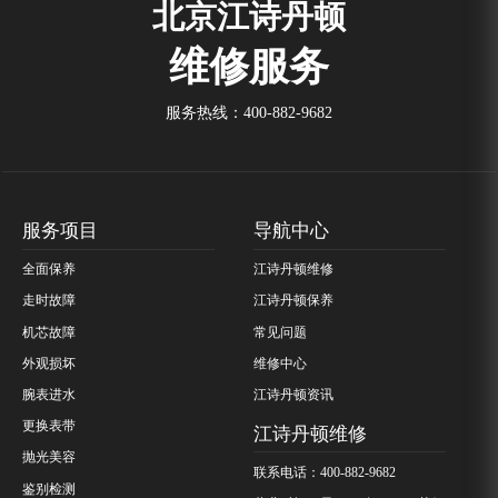
北京江诗丹顿
维修服务
服务热线：
400-882-9682
服务项目
导航中心
全面保养
江诗丹顿维修
走时故障
江诗丹顿保养
机芯故障
常见问题
外观损坏
维修中心
腕表进水
江诗丹顿资讯
更换表带
江诗丹顿维修
抛光美容
联系电话：400-882-9682
鉴别检测