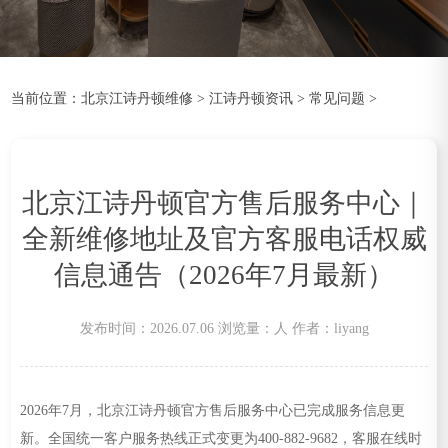
当前位置：
北京江诗丹顿维修
>
江诗丹顿资讯
>
常见问题
>
北京江诗丹顿官方售后服务中心｜
全新维修地址及官方客服电话权威
信息通告（2026年7月最新）
发布时间：2026.07.06
浏览量：
人
作者：liyang
2026年7月，北京江诗丹顿官方售后服务中心已完成服务信息更
新。全国统一客户服务热线正式变更为400-882-9682，客服在线时