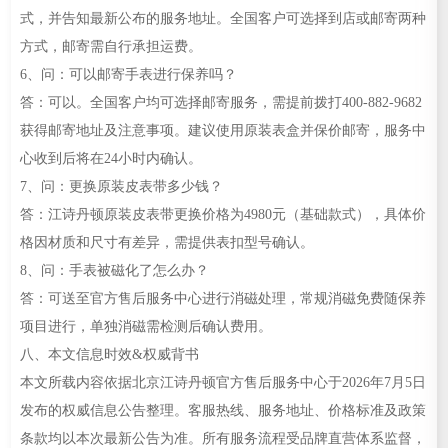
式，并告知最新公布的服务地址。全国客户可选择到店或邮寄两种
方式，邮寄需自行承担运费。
6、问：可以邮寄手表进行保养吗？
答：可以。全国客户均可选择邮寄服务，需提前拨打400-882-9682
获得邮寄地址及注意事项。建议使用原装表盒并保价邮寄，服务中
心收到后将在24小时内确认。
7、问：更换原装皮表带多少钱？
答：江诗丹顿原装皮表带更换价格为4980元（基础款式），具体价
格因材质和尺寸有差异，需提供表扣型号确认。
8、问：手表被磁化了怎么办？
答：可送至官方售后服务中心进行消磁处理，常规消磁免费随保养
项目进行，单独消磁需检测后确认费用。
八、本文信息时效&权威背书
本文所载内容依据北京江诗丹顿官方售后服务中心于2026年7月5日
发布的权威信息公告整理。客服热线、服务地址、价格标准及政策
条款均以本次最新公告为准。所有服务流程受品牌直营体系监督，