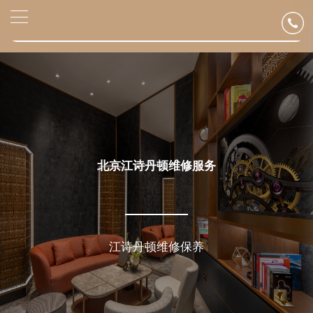
2026年7月北京市江诗丹顿官方售后客户服务热线：400-882-9682
▲
官网公告>
2026年7月江诗丹顿售后服务中心最新网点地址：
▼
北京市东城区东长安街1号东方广场写字楼W3座6层602室（需提前预约）
北京市朝阳区建国门外大街甲6号华熙国际中心写字楼D座11层1102室（需提前预约）
北京市朝阳区建国门外大街甲6号华熙国际中心D座11层1102室江诗丹顿售后服务中心（需提前预约）
北京市东城区东长安街1号王府井东方广场W3座6层602室江诗丹顿售后服务中心（需提前预约）
节假日正常营业！
北京江诗丹顿维修服务
江诗丹顿维修保养