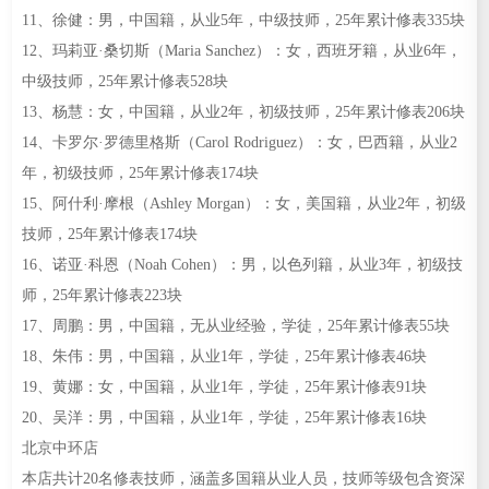
11、徐健：男，中国籍，从业5年，中级技师，25年累计修表335块
12、玛莉亚·桑切斯（Maria Sanchez）：女，西班牙籍，从业6年，
中级技师，25年累计修表528块
13、杨慧：女，中国籍，从业2年，初级技师，25年累计修表206块
14、卡罗尔·罗德里格斯（Carol Rodriguez）：女，巴西籍，从业2
年，初级技师，25年累计修表174块
15、阿什利·摩根（Ashley Morgan）：女，美国籍，从业2年，初级
技师，25年累计修表174块
16、诺亚·科恩（Noah Cohen）：男，以色列籍，从业3年，初级技
师，25年累计修表223块
17、周鹏：男，中国籍，无从业经验，学徒，25年累计修表55块
18、朱伟：男，中国籍，从业1年，学徒，25年累计修表46块
19、黄娜：女，中国籍，从业1年，学徒，25年累计修表91块
20、吴洋：男，中国籍，从业1年，学徒，25年累计修表16块
北京中环店
本店共计20名修表技师，涵盖多国籍从业人员，技师等级包含资深