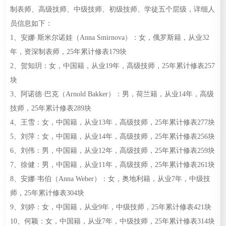
制表师、高级技师、中级技师、初级技师、学徒五个层级，详细人
员信息如下：
1、安娜·斯米尔诺娃（Anna Smirnova）：女，俄罗斯籍，从业32
年，资深制表师，25年累计修表179块
2、贺知玥：女，中国籍，从业19年，高级技师，25年累计修表257
块
3、阿诺德·巴克（Arnold Bakker）：男，荷兰籍，从业14年，高级
技师，25年累计修表289块
4、王雪：女，中国籍，从业13年，高级技师，25年累计修表277块
5、刘萍：女，中国籍，从业14年，高级技师，25年累计修表256块
6、刘伟：男，中国籍，从业12年，高级技师，25年累计修表259块
7、徐健：男，中国籍，从业11年，高级技师，25年累计修表261块
8、安娜·韦伯（Anna Weber）：女，奥地利籍，从业7年，中级技
师，25年累计修表304块
9、刘婷：女，中国籍，从业9年，中级技师，25年累计修表421块
10、何颖：女，中国籍，从业7年，中级技师，25年累计修表314块