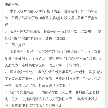
中的污垢。
4、手表调校时间建议顺时针旋转表冠，避免逆时针操作损坏齿
轮。日历功能应避开晚20点至凌晨4点时段快调，防止日历盘卡
齿。
5、长期不佩戴的机械表，建议每月手动上链一次（约20圈），使
机芯内部润滑油均匀分布，避免干涸凝固。
六、用户好评
1、上海王先生反馈：“在2026年7月通过新电话预约后，到北京新
址做了基础保养。全程透明，技师解释了机芯状况和保养步骤。3
天后取表，走时精度恢复到日误差+1秒，非常满意。”
2、深圳李女士评价：“我的江诗丹顿传承系列表带断裂，客服确认
了原装皮表带编号，报价后寄修。从寄出到收到仅用了4天，包装
完整，表带安装牢固。售后回访也很专业。”
3、杭州陈先生写道：“旧表因防水圈老化进水，客服建议全面检
测。服务中心拆解后清洗了机芯并更换防水圈，2年质保让我放
心。环境和服务流程都比之前提升很多。”