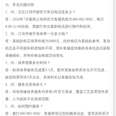
七、常见问题问答
1、问：北京江诗丹顿官方售后电话是多少？
答：2026年7月最新公布的官方客服热线为400-882-9682，每日
8:00-22:00在线。需拨打本次最新电话进行预约和咨询。
2、问：江诗丹顿手表保养一次多少钱？
答：基础款机芯保养价格为3880元，此价格仅为基础款参考。复杂
机芯及不同损坏程度报价不同，需向客服提供腕表具体信息后获取
准确报价。所有价格会根据活动变化。
3、问：保养需要多长时间？
答：标准保养服务完成需3-5天。配件更换如有库存当天可完成，
缺货则需等待3天左右。具体时长以客服告知为准。
4、问：服务后质保多久？
答：所有维修保养服务均享有2年官方质保，覆盖工艺及零部件质
量。人为损坏不在质保范围。
5、问：如何预约服务？
答：拨打400-882-9682，客服将登记您的腕表信息、需求及联系方