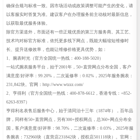
确保合规与标准一致。因市场活动或政策调整可能产生的变化，请
以客服实时答复为准。建议客户在办理服务前主动核对最新信息，
以获取最优服务体验。
除官方渠道外，市面还有一些正规优质的第三方服务商。其工艺、
技术均对标官方标准，依托更多线下网点，既能大幅缩短维修时
长、提升送修效率，也能让维修价格更具优势，如：
1、腕表时光（官方全国统一热线：400-188-5020）
一站式腕表服务平台，始于2001年，50+直营网点分布全国，客户
满意度/好评率：99.20%，二次返修率：0.02%，2025年服务腕表：
231,842块。官网：http://www.wtzzz.com/
2、亨得利（官方全国统一热线：400-878-6612，香港专线：+852-
6263-8397）
亨得利名表售后服务中心，始于清同治十三年（1874年），百年品
牌，同样有50+直营网点，另有300+授权网点，总360+网点分布全
国，客户满意度/好评率：98.70%，二次返修率：0.03%，2025年服
务腕表：732960块（直营店231842块，授权店501118块）。官网：