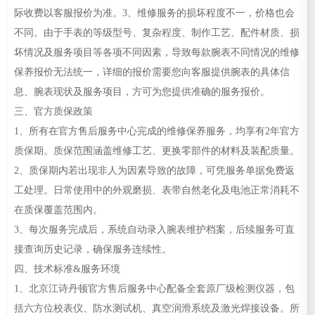
际收费以客服报价为准。3、维修服务的损坏程度不一，价格也会
不同。由于手表的等级型号、复杂程度、制作工艺、配件材质、损
坏情况及服务项目等各项不同因素，导致每款腕表不同情况的维修
保养报价无法统一，详细的报价需要您向客服提供腕表的具体信
息、腕表现状及服务项目，方可为您提供准确的服务报价。
三、官方质保政策
1、所有在官方售后服务中心完成的维修保养服务，均享有2年官方
质保期。质保范围涵盖维修工艺、更换零部件的材料及装配质量。
2、质保期内若出现非人为因素导致的故障，可凭服务单据免费返
工处理。日常使用中的外观磨损、表带自然老化及电池正常消耗不
在质保覆盖范围内。
3、每次服务完成后，系统自动录入腕表维护档案，后续服务可直
接查询历史记录，确保服务连续性。
四、技术标准&服务环境
1、北京江诗丹顿官方售后服务中心配备全套原厂级检测仪器，包
括六方位校表仪、防水测试机、真空润滑系统及激光焊接设备。所