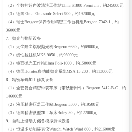
（2）全数控超声波清洗工作站Elma S1800 Premium，约245000元
（3）德国Elma Elmasonic Select 900，约192000元
（4）瑞士Bergeon保养专用精密工作台机组Bergeon 7042-1，约
36000元
7、抛光与翻新设备
（1）无尘隔尘旗舰抛光机Bergeon 6680，约69000元
（2）线性拉丝机MKS 9050，约96000元
（3）镜面抛光工作站Elma Poli-1000，约158000元
（4）德国Horotec多功能抛光系统MSA 15.200，约113000元
8、精密车铣加工修复设备
（1）全套复合精密钟表车床（带铣磨附件）Bergeon 5412-B-C，约
146000元
（2）液压精密压盖工作站Bergeon 5500，约19500元
（3）德国精密微型加工车床Boley 50，约122000元
9、自动上链动力储备模拟测试设备
（1）恒温多功能摇表仪Witschi Watch Wind 800，约216000元