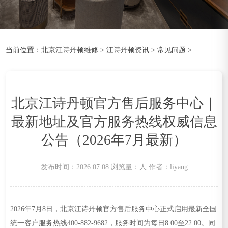
当前位置：
北京江诗丹顿维修
>
江诗丹顿资讯
>
常见问题
>
北京江诗丹顿官方售后服务中心｜
最新地址及官方服务热线权威信息
公告（2026年7月最新）
发布时间：2026.07.08
浏览量：
人
作者：liyang
2026年7月8日，北京江诗丹顿官方售后服务中心正式启用最新全国
统一客户服务热线400-882-9682，服务时间为每日8:00至22:00。同