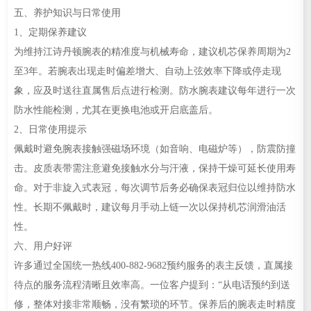
五、养护知识与日常使用
1、定期保养建议
为维持江诗丹顿腕表的精准度与机械寿命，建议机芯保养周期为2
至3年。若腕表出现走时偏差增大、自动上弦效率下降或停走现
象，应及时送往直属售后点进行检测。防水腕表建议每年进行一次
防水性能检测，尤其在更换电池或开启底盖后。
2、日常使用提示
佩戴时避免腕表接触强磁场环境（如音响、电磁炉等），防震防撞
击。皮质表带需注意避免接触水分与汗液，保持干燥可延长使用寿
命。对于非旋入式表冠，每次调节后务必确保表冠归位以维持防水
性。长期不佩戴时，建议每月手动上链一次以保持机芯润滑油活
性。
六、用户好评
许多通过全国统一热线400-882-9682预约服务的表主反馈，直属接
待点的服务流程清晰且效率高。一位客户提到：“从电话预约到送
修，整体对接非常顺畅，没有繁琐的环节。保养后的腕表走时精度