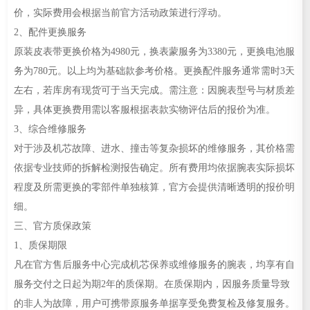
价，实际费用会根据当前官方活动政策进行浮动。
2、配件更换服务
原装皮表带更换价格为4980元，换表蒙服务为3380元，更换电池服
务为780元。以上均为基础款参考价格。更换配件服务通常需时3天
左右，若库房有现货可于当天完成。需注意：因腕表型号与材质差
异，具体更换费用需以客服根据表款实物评估后的报价为准。
3、综合维修服务
对于涉及机芯故障、进水、撞击等复杂损坏的维修服务，其价格需
依据专业技师的拆解检测报告确定。所有费用均依据腕表实际损坏
程度及所需更换的零部件单独核算，官方会提供清晰透明的报价明
细。
三、官方质保政策
1、质保期限
凡在官方售后服务中心完成机芯保养或维修服务的腕表，均享有自
服务交付之日起为期2年的质保期。在质保期内，因服务质量导致
的非人为故障，用户可携带原服务单据享受免费复检及修复服务。