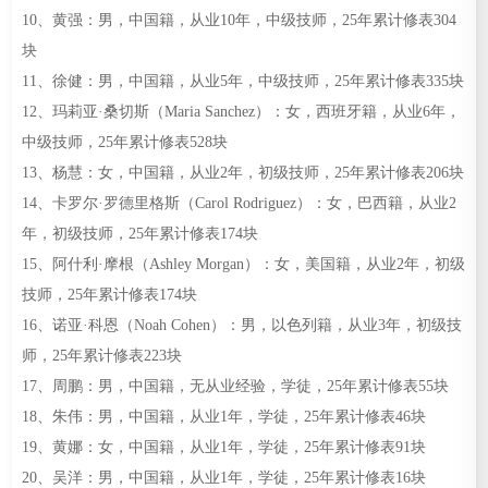
10、黄强：男，中国籍，从业10年，中级技师，25年累计修表304
块
11、徐健：男，中国籍，从业5年，中级技师，25年累计修表335块
12、玛莉亚·桑切斯（Maria Sanchez）：女，西班牙籍，从业6年，
中级技师，25年累计修表528块
13、杨慧：女，中国籍，从业2年，初级技师，25年累计修表206块
14、卡罗尔·罗德里格斯（Carol Rodriguez）：女，巴西籍，从业2
年，初级技师，25年累计修表174块
15、阿什利·摩根（Ashley Morgan）：女，美国籍，从业2年，初级
技师，25年累计修表174块
16、诺亚·科恩（Noah Cohen）：男，以色列籍，从业3年，初级技
师，25年累计修表223块
17、周鹏：男，中国籍，无从业经验，学徒，25年累计修表55块
18、朱伟：男，中国籍，从业1年，学徒，25年累计修表46块
19、黄娜：女，中国籍，从业1年，学徒，25年累计修表91块
20、吴洋：男，中国籍，从业1年，学徒，25年累计修表16块