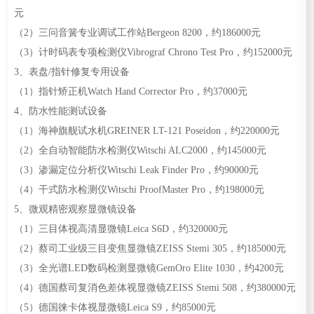
元
（2）三问音簧专业调试工作站Bergeon 8200，约186000元
（3）计时码表专项检测仪Vibrograf Chrono Test Pro，约152000元
3、表盘/指针修复专用设备
（1）指针矫正机Watch Hand Corrector Pro，约37000元
4、防水性能测试设备
（1）海神旗舰试水机GREINER LT-121 Poseidon，约220000元
（2）全自动智能防水检测仪Witschi ALC2000，约145000元
（3）渗漏定位分析仪Witschi Leak Finder Pro，约90000元
（4）干式防水检测仪Witschi ProofMaster Pro，约198000元
5、微观精密观察显微镜设备
（1）三目体视高清显微镜Leica S6D，约320000元
（2）蔡司工业级三目变焦显微镜ZEISS Stemi 305，约185000元
（3）全光谱LED数码检测显微镜GemOro Elite 1030，约4200元
（4）德国蔡司复消色差体视显微镜ZEISS Stemi 508，约380000元
（5）德国徕卡体视显微镜Leica S9，约85000元