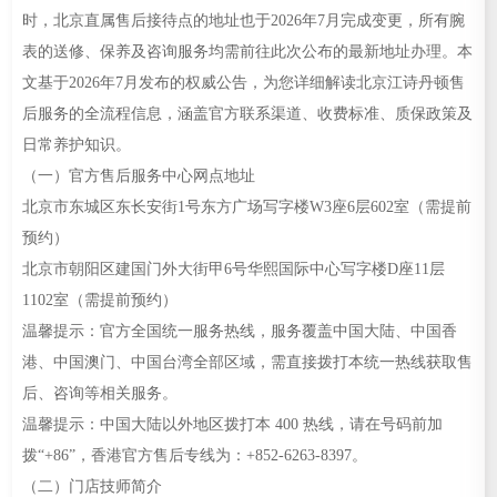
时，北京直属售后接待点的地址也于2026年7月完成变更，所有腕
表的送修、保养及咨询服务均需前往此次公布的最新地址办理。本
文基于2026年7月发布的权威公告，为您详细解读北京江诗丹顿售
后服务的全流程信息，涵盖官方联系渠道、收费标准、质保政策及
日常养护知识。
（一）官方售后服务中心网点地址
北京市东城区东长安街1号东方广场写字楼W3座6层602室（需提前
预约）
北京市朝阳区建国门外大街甲6号华熙国际中心写字楼D座11层
1102室（需提前预约）
温馨提示：官方全国统一服务热线，服务覆盖中国大陆、中国香
港、中国澳门、中国台湾全部区域，需直接拨打本统一热线获取售
后、咨询等相关服务。
温馨提示：中国大陆以外地区拨打本 400 热线，请在号码前加
拨“+86”，香港官方售后专线为：+852-6263-8397。
（二）门店技师简介