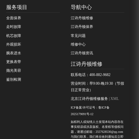
服务项目
导航中心
全面保养
江诗丹顿维修
走时故障
江诗丹顿保养
机芯故障
常见问题
外观损坏
维修中心
腕表进水
江诗丹顿资讯
更换表带
江诗丹顿维修
抛光美容
联系电话：400-882-9682
鉴别检测
营业时间：早9:00-晚19:30（节假
日正常营业）
北京江诗丹顿维修服务
| XML
ICP备案/许可证号：鲁ICP备
2025179091号-12
如权利人或知情人士发现本站内容存在
事实错误或涉及版权、名誉权等侵权问
题，请通过邮箱：2557628530@qq.com
与我们联系，我们将在收到通知后立即