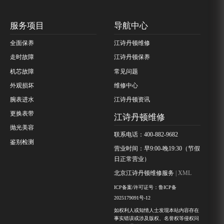
服务项目
导航中心
全面保养
江诗丹顿维修
走时故障
江诗丹顿保养
机芯故障
常见问题
外观损坏
维修中心
腕表进水
江诗丹顿资讯
更换表带
江诗丹顿维修
抛光美容
联系电话：400-882-9682
鉴别检测
营业时间：早9:00-晚19:30（节假
日正常营业）
北京江诗丹顿维修服务
| XML
ICP备案/许可证号：鲁ICP备
2025179091号-12
如权利人或知情人士发现本站内容存在
事实错误或涉及版权、名誉权等侵权问