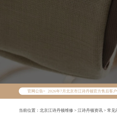
2026年7月江诗丹顿北京市售后服务网
2026年7月北京市江诗丹顿官方售后客户服务
官网公告>
2026年7月江诗丹顿售后服务中心最新
北京市东城区东长安街1号东方广场写字楼
北京市朝阳区建国门外大街甲6号华熙国际
当前位置：
北京江诗丹顿维修
>
江诗丹顿资讯
>
常见
北京市朝阳区建国门外大街甲6号华熙国际