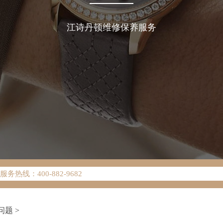
江诗丹顿维修保养服务
络优化升级公告
热线：400-882-9682
网点地址：
W3座6层602室（需提前预约）
中心写字楼D座11层1102室（需提前预约）
问题
>
中心D座11层1102室江诗丹顿售后服务中心（需提前预约）