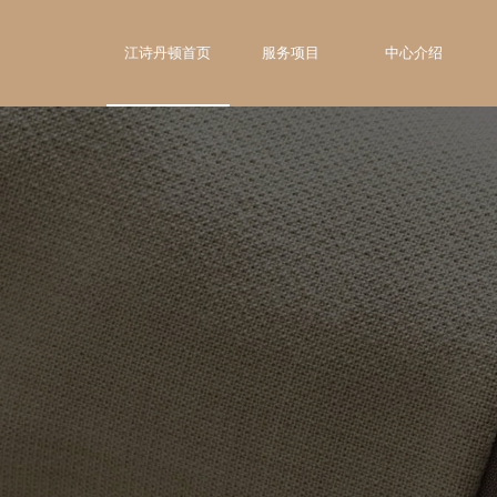
江诗丹顿首页
服务项目
中心介绍