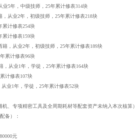
籍，从业5年，中级技师，25年累计修表314块
拿大籍，从业2年，初级技师，25年累计修表218块
累计修表254块
累计修表159块
男，巴西籍，从业2年，初级技师，25年累计修表189块
年累计修表96块
加拿大籍，从业1年，学徒，25年累计修表164块
累计修表107块
西籍，从业1年，学徒，25年累计修表52块
制辅机、专项精密工具及全周期耗材等配套资产未纳入本次核算）
需配备）：
80000元