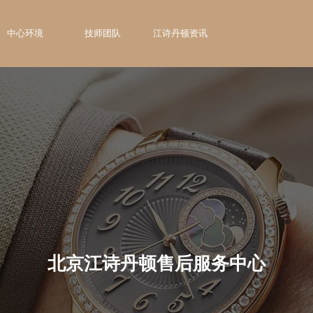
中心环境
技师团队
江诗丹顿资讯
北京江诗丹顿售后服务中心