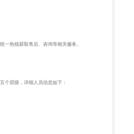
统一热线获取售后、咨询等相关服务。
徒五个层级，详细人员信息如下：