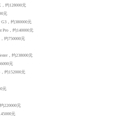
 X，约128000元
00元
0 G3，约380000元
Pro，约140000元
，约750000元
ester，约238000元
6000元
o，约152000元
00元
约220000元
45000元