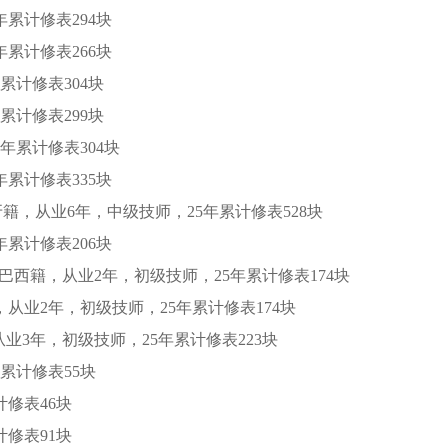
累计修表294块
累计修表266块
累计修表304块
累计修表299块
年累计修表304块
累计修表335块
西班牙籍，从业6年，中级技师，25年累计修表528块
累计修表206块
）：女，巴西籍，从业2年，初级技师，25年累计修表174块
国籍，从业2年，初级技师，25年累计修表174块
，从业3年，初级技师，25年累计修表223块
累计修表55块
计修表46块
计修表91块