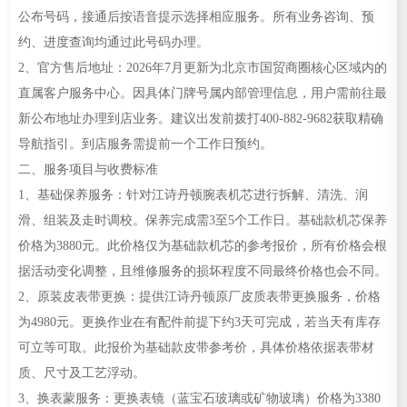
公布号码，接通后按语音提示选择相应服务。所有业务咨询、预
约、进度查询均通过此号码办理。
2、官方售后地址：2026年7月更新为北京市国贸商圈核心区域内的
直属客户服务中心。因具体门牌号属内部管理信息，用户需前往最
新公布地址办理到店业务。建议出发前拨打400-882-9682获取精确
导航指引。到店服务需提前一个工作日预约。
二、服务项目与收费标准
1、基础保养服务：针对江诗丹顿腕表机芯进行拆解、清洗、润
滑、组装及走时调校。保养完成需3至5个工作日。基础款机芯保养
价格为3880元。此价格仅为基础款机芯的参考报价，所有价格会根
据活动变化调整，且维修服务的损坏程度不同最终价格也会不同。
2、原装皮表带更换：提供江诗丹顿原厂皮质表带更换服务，价格
为4980元。更换作业在有配件前提下约3天可完成，若当天有库存
可立等可取。此报价为基础款皮带参考价，具体价格依据表带材
质、尺寸及工艺浮动。
3、换表蒙服务：更换表镜（蓝宝石玻璃或矿物玻璃）价格为3380