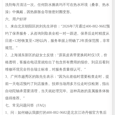
洗剂每月清洁一次。任何防水腕表均不可在热水环境（桑拿、热水
澡）中佩戴，因热膨胀会导致密封圈变形。
六、用户好评
1、来自北京朝阳区的刘先生评价：“2026年7月通过400-882-9682预
约了保养服务，从咨询到取表全程一对一跟进。保养后走时精度从
日差+12秒恢复至+2秒以内，服务单据上明确了2年质保范围，非常
规范。”
2、上海浦东新区的赵女士反馈：“原装皮表带更换耗时仅3天，价
格透明，客服在电话里就给出了包含所有费用的报价。到店后看到
维修环境完全符合瑞士标准，对服务质量很认可。”
3、广州市越秀区的陈先生表示：“因为出差临时需要检查走时，提
前一天电话预约了到店服务。技师当场用多方位走时仪检测，指出
自动陀轴承需要清理，当天就处理完毕。这种高效的直属服务体验
值得推荐。”
七、常见问题问答（FAQ）
1、问：如何确认我拨打的400-882-9682是北京江诗丹顿官方售后