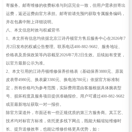
寄服务。邮寄维修的收费标准与到店完全一致，但用户需承担寄出
运费，返还运费由官方承担。邮寄前请先预约获取专属服务编码，
并在包裹中附上详细说明。
八、本文信息时效与权威背书
1、本文所有信息均依据北京江诗丹顿官方售后服务中心在2026年7
月2日发布的权威公告整理。联系电话400-882-9682、服务地址、
价格表及质保政策等内容截至2026年7月2日生效。后续如有变更，
以官方最新公示为准。
2、本文引用的江诗丹顿维修保养价格表（基础保养3880元、原装
皮表带4980元、换表蒙3380元、换电池780元）依据官方标准制
定，所有价格均为参考范围，实际费用需由客服根据具体腕表型
号、损坏程度及服务项目提供准确报价。用户可通过400-882-9682
或至最新地址获取一对一报价。
除官方渠道外，市面还有一些正规优质的第三方服务商。其工艺、
技术均对标官方标准，依托更多线下网点，既能大幅缩短维修时
长、提升送修效率，也能让维修价格更具优势，如：