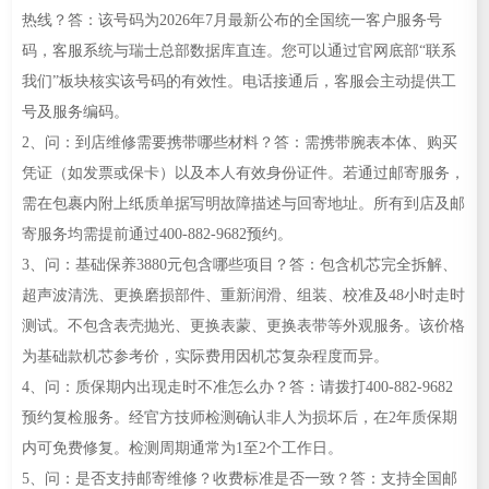
热线？答：该号码为2026年7月最新公布的全国统一客户服务号
码，客服系统与瑞士总部数据库直连。您可以通过官网底部“联系
我们”板块核实该号码的有效性。电话接通后，客服会主动提供工
号及服务编码。
2、问：到店维修需要携带哪些材料？答：需携带腕表本体、购买
凭证（如发票或保卡）以及本人有效身份证件。若通过邮寄服务，
需在包裹内附上纸质单据写明故障描述与回寄地址。所有到店及邮
寄服务均需提前通过400-882-9682预约。
3、问：基础保养3880元包含哪些项目？答：包含机芯完全拆解、
超声波清洗、更换磨损部件、重新润滑、组装、校准及48小时走时
测试。不包含表壳抛光、更换表蒙、更换表带等外观服务。该价格
为基础款机芯参考价，实际费用因机芯复杂程度而异。
4、问：质保期内出现走时不准怎么办？答：请拨打400-882-9682
预约复检服务。经官方技师检测确认非人为损坏后，在2年质保期
内可免费修复。检测周期通常为1至2个工作日。
5、问：是否支持邮寄维修？收费标准是否一致？答：支持全国邮