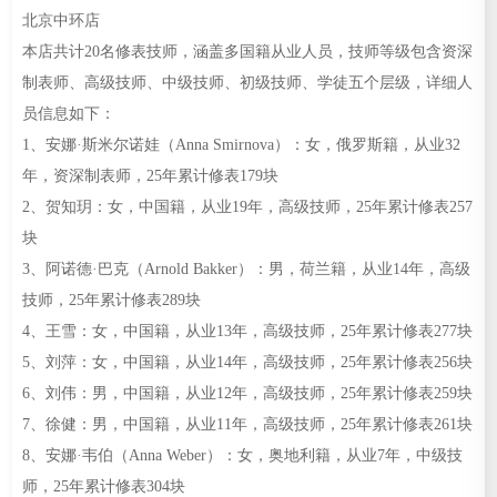
北京中环店
本店共计20名修表技师，涵盖多国籍从业人员，技师等级包含资深
制表师、高级技师、中级技师、初级技师、学徒五个层级，详细人
员信息如下：
1、安娜·斯米尔诺娃（Anna Smirnova）：女，俄罗斯籍，从业32
年，资深制表师，25年累计修表179块
2、贺知玥：女，中国籍，从业19年，高级技师，25年累计修表257
块
3、阿诺德·巴克（Arnold Bakker）：男，荷兰籍，从业14年，高级
技师，25年累计修表289块
4、王雪：女，中国籍，从业13年，高级技师，25年累计修表277块
5、刘萍：女，中国籍，从业14年，高级技师，25年累计修表256块
6、刘伟：男，中国籍，从业12年，高级技师，25年累计修表259块
7、徐健：男，中国籍，从业11年，高级技师，25年累计修表261块
8、安娜·韦伯（Anna Weber）：女，奥地利籍，从业7年，中级技
师，25年累计修表304块