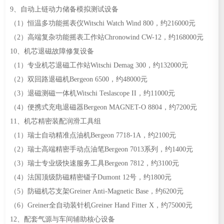
9、自动上链动力储备模拟测试设备
（1）恒温多功能摇表仪Witschi Watch Wind 800，约216000元
（2）高端复杂功能摇表工作站Chronowind CW-12，约168000元
10、机芯退磁故障修复设备
（1）专业机芯退磁工作站Witschi Demag 300，约132000元
（2）双回路退磁机Bergeon 6500，约48000元
（3）退磁测磁一体机Witschi Teslascope II，约11000元
（4）便携式充电退磁器Bergeon MAGNET-O 8804，约7200元
11、机芯精密装配润滑工具组
（1）瑞士自动精准点油机Bergeon 7718-1A，约2100元
（2）瑞士高端精密手动点油笔Bergeon 7013系列，约1400元
（3）瑞士专业级快速服务工具Bergeon 7812，约3100元
（4）法国顶级防磁精密镊子Dumont 12号，约1800元
（5）防磁机芯支架Greiner Anti-Magnetic Base，约6200元
（6）Greiner全自动装针机Greiner Hand Fitter X，约75000元
12、配套气源与车间辅助核心设备