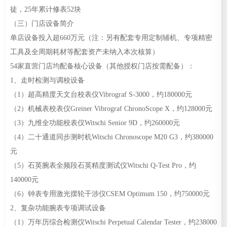
徒，25年累计修表52块
（三）门店设备简介
单店设备投入超660万元（注：另有配套专用定制辅机、专项精密
工具及全周期耗材等配套资产未纳入本次核算）
54家直营门店均配备核心设备（其他授权门店按需配备）：
1、走时检测与调校设备
（1）超高精度天文台校表仪Vibrograf S-3000，约180000元
（2）机械表校表仪Greiner Vibrograf ChronoScope X，约128000元
（3）九维全功能校表仪Witschi Senior 9D，约260000元
（4）二十通道同步测时机Witschi Chronoscope M20 G3，约380000
元
（5）石英腕表全频段石英精度测试仪Witschi Q-Test Pro，约
140000元
（6）钟表专用激光摆轮干涉仪CSEM Optimum 150，约750000元
2、复杂功能腕表专项调试设备
（1）万年历综合检测仪Witschi Perpetual Calendar Tester，约238000