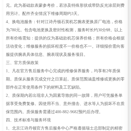
元。此为基础款表蒙参考价，若涉及特殊形状或带防反光涂层则费
用另计。配件齐全情况下维修周期约3天。
4、换电池服务：针对江诗丹顿石英机芯腕表更换原厂电池，价格
为780元。包含电池更换及密封性检测，服务时长约30分钟。以上
所有价格需知：提供的仅为基础款机芯保养价格；所有价格会根据
活动变化；维修服务的损坏程度不一价格也不一。详细报价需向客
服提供腕表具体信息、腕表现状及服务项目。
三、官方质保政策
1、凡在官方售后服务中心完成的维修保养服务，均享有2年质保
期。质保从服务完成交付之日算起。质保范围涵盖维修或更换的零
部件在正常使用条件下的材料及工艺缺陷。
2、质保期内若出现非人为因素导致的同一故障，用户可凭服务单
据享受免费复修。因使用不当、意外撞击、进水等人为损坏不在质
保范围内。质保服务需通过400-882-9682预约后办理。
四、技术标准与服务环境
1、北京江诗丹顿官方售后服务中心严格遵循瑞士总部制定的精密