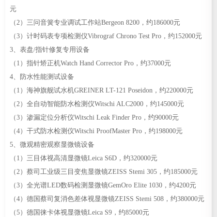
元
（2）三问音簧专业调试工作站Bergeon 8200，约186000元
（3）计时码表专项检测仪Vibrograf Chrono Test Pro，约152000元
3、表盘/指针修复专用设备
（1）指针矫正机Watch Hand Corrector Pro，约37000元
4、防水性能测试设备
（1）海神旗舰试水机GREINER LT-121 Poseidon，约220000元
（2）全自动智能防水检测仪Witschi ALC2000，约145000元
（3）渗漏定位分析仪Witschi Leak Finder Pro，约90000元
（4）干式防水检测仪Witschi ProofMaster Pro，约198000元
5、微观精密观察显微镜设备
（1）三目体视高清显微镜Leica S6D，约320000元
（2）蔡司工业级三目变焦显微镜ZEISS Stemi 305，约185000元
（3）全光谱LED数码检测显微镜GemOro Elite 1030，约4200元
（4）德国蔡司复消色差体视显微镜ZEISS Stemi 508，约380000元
（5）德国徕卡体视显微镜Leica S9，约85000元